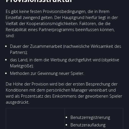
Es gibt keine festen Provisionsbedingungen, die in Ihrem
Einzelfall zwingend gelten. Der Hauptgrund hierfür liegt in der
Vielfalt der Kooperationsmöglichkeiten. Faktoren, die die
Rentabilität eines Partnerprogramms beeinflussen können,
sind:
Dauer der Zusammenarbeit (nachweisliche Wirksamkeit des
Partners);
das Land, in dem die Werbung durchgeführt wird (objektive
Marktgröße);
Methoden zur Gewinnung neuer Spieler.
Die Höhe der Provision wird bei der ersten Besprechung der
Konditionen mit dem persönlichen Manager vereinbart und
wird als Prozentsatz des Einkommens der geworbenen Spieler
ausgedrückt.
Benutzerregistrierung
Benutzeraufladung