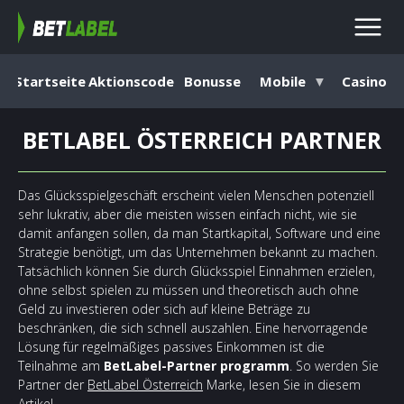
Startseite
Aktionscode
Bonusse
Mobile
Casino
BETLABEL ÖSTERREICH PARTNER
Das Glücksspielgeschäft erscheint vielen Menschen potenziell
sehr lukrativ, aber die meisten wissen einfach nicht, wie sie
damit anfangen sollen, da man Startkapital, Software und eine
Strategie benötigt, um das Unternehmen bekannt zu machen.
Tatsächlich können Sie durch Glücksspiel Einnahmen erzielen,
ohne selbst spielen zu müssen und theoretisch auch ohne
Geld zu investieren oder sich auf kleine Beträge zu
beschränken, die sich schnell auszahlen. Eine hervorragende
Lösung für regelmäßiges passives Einkommen ist die
Teilnahme am
BetLabel-Partner programm
. So werden Sie
Partner der
BetLabel Österreich
Marke, lesen Sie in diesem
Artikel.