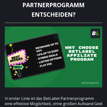
PARTNERPROGRAMM
ENTSCHEIDEN?
In erster Linie ist das BetLabel-Partnerprogramm
eine effektive Möglichkeit, ohne großen Aufwand Geld