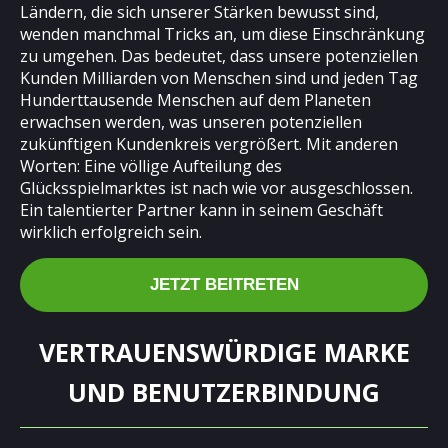
Ländern, die sich unserer Stärken bewusst sind,
wenden manchmal Tricks an, um diese Einschränkung
zu umgehen. Das bedeutet, dass unsere potenziellen
Kunden Milliarden von Menschen sind und jeden Tag
Hunderttausende Menschen auf dem Planeten
erwachsen werden, was unseren potenziellen
zukünftigen Kundenkreis vergrößert. Mit anderen
Worten: Eine völlige Aufteilung des
Glücksspielmarktes ist nach wie vor ausgeschlossen.
Ein talentierter Partner kann in seinem Geschäft
wirklich erfolgreich sein.
JETZT BEITRETEN
VERTRAUENSWÜRDIGE MARKE
UND BENUTZERBINDUNG