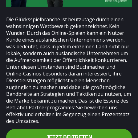
Die Glücksspielbranche ist heutzutage durch einen
wahnsinnigen Wettbewerb gekennzeichnet. Kein
Wunder: Durch das Online-Spielen kann ein Nutzer
Kunde eines ausländischen Unternehmens werden,
was bedeutet, dass in jedem einzelnen Land nicht nur
lokale, sondern auch ausländische Unternehmen um
die Aufmerksamkeit der Öffentlichkeit konkurrieren.
Unter diesen Umständen sind Buchmacher und
Online-Casinos besonders daran interessiert, ihre
Dienstleistungen möglichst vielen Menschen
zugänglich zu machen und dabei die größtmögliche
Bandbreite an Strategien und Taktiken zu nutzen, um
die Marke bekannt zu machen. Das ist die Essenz des
BetLabel-Partnerprogramms: Sie bewerben uns
effektiv und erhalten im Gegenzug einen Prozentsatz
des Umsatzes.
JETZT BEITRETEN