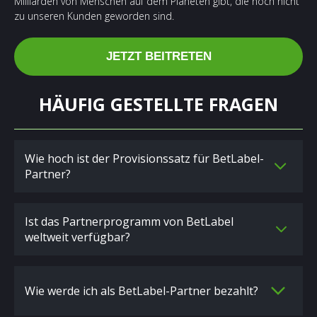
Milliarden von Menschen auf dem Planeten gibt, die noch nicht
zu unseren Kunden geworden sind.
JETZT BEITRETEN
HÄUFIG GESTELLTE FRAGEN
Wie hoch ist der Provisionssatz für BetLabel-
Partner?
Ist das Partnerprogramm von BetLabel
weltweit verfügbar?
Wie werde ich als BetLabel-Partner bezahlt?