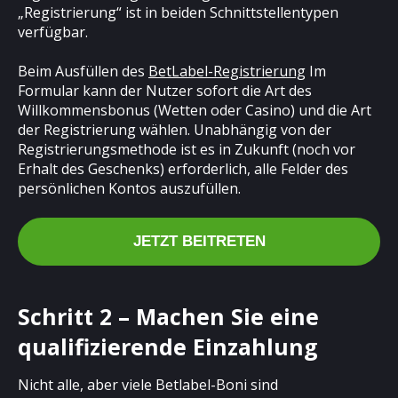
„Registrierung“ ist in beiden Schnittstellentypen
verfügbar.
Beim Ausfüllen des
BetLabel-Registrierung
Im
Formular kann der Nutzer sofort die Art des
Willkommensbonus (Wetten oder Casino) und die Art
der Registrierung wählen. Unabhängig von der
Registrierungsmethode ist es in Zukunft (noch vor
Erhalt des Geschenks) erforderlich, alle Felder des
persönlichen Kontos auszufüllen.
JETZT BEITRETEN
Schritt 2 – Machen Sie eine
qualifizierende Einzahlung
Nicht alle, aber viele Betlabel-Boni sind