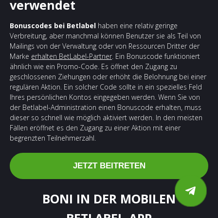
verwendet
Bonuscodes bei Betlabel
haben eine relativ geringe
Verbreitung, aber manchmal können Benutzer sie als Teil von
Mailings von der Verwaltung oder von Ressourcen Dritter der
Marke
erhalten BetLabel-Partner
. Ein Bonuscode funktioniert
ähnlich wie ein Promo-Code. Es öffnet den Zugang zu
geschlossenen Ziehungen oder erhöht die Belohnung bei einer
regulären Aktion. Ein solcher Code sollte in ein spezielles Feld
Ihres persönlichen Kontos eingegeben werden. Wenn Sie von
der Betlabel-Administration einen Bonuscode erhalten, muss
dieser so schnell wie möglich aktiviert werden. In den meisten
Fällen eröffnet es den Zugang zu einer Aktion mit einer
begrenzten Teilnehmerzahl.
JETZT BEITRETEN
BONI IN DER MOBILEN