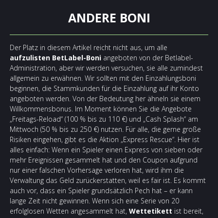
ANDERE BONI
Der Platz in diesem Artikel reicht nicht aus, um alle
aufzulisten BetLabel-Boni
angeboten von der Betlabel-
Administration, aber wir werden versuchen, sie alle zumindest
allgemein zu erwähnen. Wir sollten mit den Einzahlungsboni
beginnen, die Stammkunden für die Einzahlung auf ihr Konto
angeboten werden. Von der Bedeutung her ähneln sie einem
Willkommensbonus. Im Moment können Sie die Angebote
„Freitags-Reload“ (100 % bis zu 110 €) und „Cash Splash“ am
Mittwoch (50 % bis zu 250 €) nutzen. Für alle, die gerne große
Risiken eingehen, gibt es die Aktion „Express Rescue“. Hier ist
alles einfach: Wenn ein Spieler einen Express von sieben oder
mehr Ereignissen gesammelt hat und den Coupon aufgrund
nur einer falschen Vorhersage verloren hat, wird ihm die
Verwaltung das Geld zurückerstatten, weil es fair ist. Es kommt
auch vor, dass ein Spieler grundsätzlich Pech hat – er kann
lange Zeit nicht gewinnen. Wenn sich eine Serie von 20
erfolglosen Wetten angesammelt hat,
Wettetikett
ist bereit,