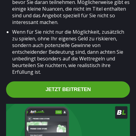
bevor Sie daran teilnehmen. Möglicherweise gibt es
einige kleine Nuancen, die nicht im Titel enthalten
sind und das Angebot speziell für Sie nicht so
interessant machen.
Wenn für Sie nicht nur die Möglichkeit, zusätzlich
zu spielen, ohne Ihr eigenes Geld zu riskieren,
sondern auch potenzielle Gewinne von
entscheidender Bedeutung sind, dann achten Sie
unbedingt besonders auf die Wettregeln und
beurteilen Sie nüchtern, wie realistisch ihre
Erfüllung ist.
JETZT BEITRETEN