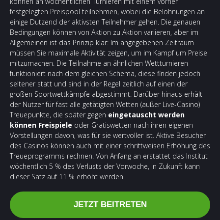
können an wöchentlichen Turnieren mit einem vorher
festgelegten Preispool teilnehmen, wobei die Belohnungen an
einige Dutzend der aktivsten Teilnehmer gehen. Die genauen
Bedingungen können von Aktion zu Aktion variieren, aber im
Allgemeinen ist das Prinzip klar: Im angegebenen Zeitraum
müssen Sie maximale Aktivität zeigen, um im Kampf um Preise
mitzumachen. Die Teilnahme an ähnlichen Wettturnieren
funktioniert nach dem gleichen Schema, diese finden jedoch
seltener statt und sind in der Regel zeitlich auf einen der
großen Sportwettkämpfe abgestimmt. Darüber hinaus erhält
der Nutzer für fast alle getätigten Wetten (außer Live-Casino)
Treuepunkte, die später gegen
eingetauscht werden
können Freispiele
oder Gratiswetten nach ihren eigenen
Vorstellungen davon, was für sie wertvoller ist. Aktive Besucher
des Casinos können auch mit einer schrittweisen Erhöhung des
Treueprogramms rechnen. Von Anfang an erstattet das Institut
wöchentlich 5 % des Verlusts der Vorwoche, in Zukunft kann
dieser Satz auf 11 % erhöht werden.
JETZT BEITRETEN