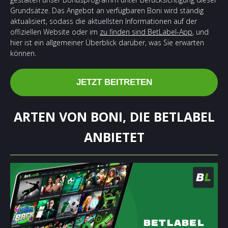
Grundsätze. Das Angebot an verfügbaren Boni wird ständig
aktualisiert, sodass die aktuellsten Informationen auf der
offiziellen Website oder im
zu finden sind BetLabel-App
, und
hier ist ein allgemeiner Überblick darüber, was Sie erwarten
können.
JETZT BEITRETEN
ARTEN VON BONI, DIE BETLABEL
ANBIETET