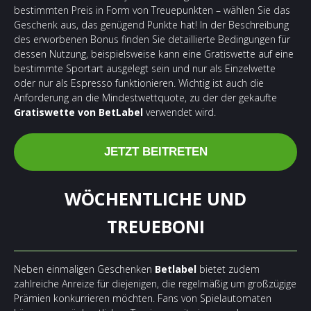
bestimmten Preis in Form von Treuepunkten – wählen Sie das
Geschenk aus, das genügend Punkte hat! In der Beschreibung
des erworbenen Bonus finden Sie detaillierte Bedingungen für
dessen Nutzung, beispielsweise kann eine Gratiswette auf eine
bestimmte Sportart ausgelegt sein und nur als Einzelwette
oder nur als Espresso funktionieren. Wichtig ist auch die
Anforderung an die Mindestwettquote, zu der der gekaufte
Gratiswette von BetLabel
verwendet wird.
JETZT BEITRETEN
WÖCHENTLICHE UND
TREUEBONI
Neben einmaligen Geschenken
Betlabel
bietet zudem
zahlreiche Anreize für diejenigen, die regelmäßig um großzügige
Prämien konkurrieren möchten. Fans von Spielautomaten