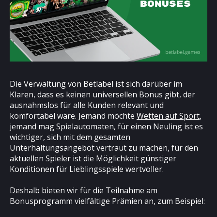
Die Verwaltung von Betlabel ist sich darüber im
Klaren, dass es keinen universellen Bonus gibt, der
ausnahmslos für alle Kunden relevant und
komfortabel wäre. Jemand möchte
Wetten auf Sport
,
jemand mag Spielautomaten, für einen Neuling ist es
wichtiger, sich mit dem gesamten
Unterhaltungsangebot vertraut zu machen, für den
aktuellen Spieler ist die Möglichkeit günstiger
Konditionen für Lieblingsspiele wertvoller.
Deshalb bieten wir für die Teilnahme am
Bonusprogramm vielfältige Prämien an, zum Beispiel: