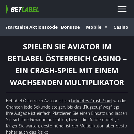
Startseite
Aktionscode
Bonusse
Mobile
Casino
SPIELEN SIE AVIATOR IM
BETLABEL ÖSTERREICH CASINO –
EIN CRASH-SPIEL MIT EINEM
WACHSENDEN MULTIPLIKATOR
Betlabel Österreich Aviator ist ein
beliebtes Crash-Spiel
wo die
Chancen jede Sekunde steigen, bis das „Flugzeug“ wegfliegt.
Ihre Aufgabe ist einfach: Platzieren Sie einen Einsatz und lassen
Sie sich Ihre Gewinne auszahlen, bevor die Runde endet. Je
länger Sie warten, desto höher ist der Multiplikator, aber desto
höher auch das Risiko.