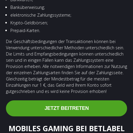
Banküberweisung;
elektronische Zahlungssysteme;
Krypto-Geldbörsen;
Prepaid-Karten.
Die Geschäftsbedingungen der Transaktionen können bei
Verwendung unterschiedlicher Methoden unterschiedlich sein.
Die Limits und Empfangsbedingungen können unterschiedlich
sein und in einigen Fällen kann das Zahlungssystem eine
Provision erheben. Alle notwendigen Informationen zur Nutzung
der einzelnen Zahlungsarten finden Sie auf der Zahlungsseite.
Gleichzeitig beträgt der Mindestbetrag für die meisten
Einzahlungen nur 1 €, das Geld wird Ihrem Konto sofort
gutgeschrieben und es wird keine Provision erhoben!
JETZT BEITRETEN
MOBILES GAMING BEI BETLABEL