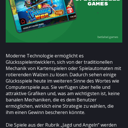
Moderne Technologie ermöglicht es
Glücksspielentwicklern, sich von der traditionellen
Mechanik von Kartenspielen oder Spielautomaten mit
rotierenden Walzen zu lösen. Dadurch sehen einige
Glücksspiele heute im weiteren Sinne des Wortes wie
Computerspiele aus. Sie verfügen über helle und
attraktive Grafiken und, was am wichtigsten ist, keine
banalen Mechaniken, die es dem Benutzer
ermöglichen, wirklich eine Strategie zu wählen, die
ihm einen Gewinn bescheren könnte.
Die Spiele aus der Rubrik „Jagd und Angeln“ werden