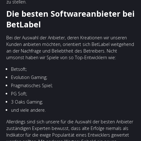
zu stellen.
Die besten Softwareanbieter bei
BetLabel
Bei der Auswahl der Anbieter, deren Kreationen wir unseren
Kunden anbieten möchten, orientiert sich BetLabel weitgehend
an der Nachfrage und Beliebtheit des Betreibers. Nicht
umsonst haben wir Spiele von so Top-Entwicklern wie:
Betsoft;
Evolution Gaming;
Pragmatisches Spiel;
PG Soft;
3 Oaks Gaming;
und viele andere.
Allerdings sind sich unsere für die Auswahl der besten Anbieter
zuständigen Experten bewusst, dass alte Erfolge niemals als
Indikator für die ewige Popularität eines Entwicklers gewertet