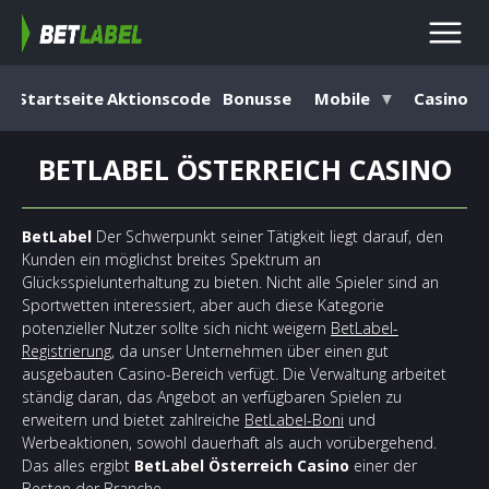
Startseite
Aktionscode
Bonusse
Mobile
Casino
BETLABEL ÖSTERREICH CASINO
BetLabel
Der Schwerpunkt seiner Tätigkeit liegt darauf, den
Kunden ein möglichst breites Spektrum an
Glücksspielunterhaltung zu bieten. Nicht alle Spieler sind an
Sportwetten interessiert, aber auch diese Kategorie
potenzieller Nutzer sollte sich nicht weigern
BetLabel-
Registrierung
, da unser Unternehmen über einen gut
ausgebauten Casino-Bereich verfügt. Die Verwaltung arbeitet
ständig daran, das Angebot an verfügbaren Spielen zu
erweitern und bietet zahlreiche
BetLabel-Bon
i
und
Werbeaktionen, sowohl dauerhaft als auch vorübergehend.
Das alles ergibt
BetLabel Österreich Casino
einer der
Besten der Branche.