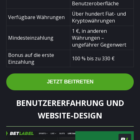
Benutzeroberfläche
Über hundert Fiat- und
Verfügbare Währungen
Kryptowährungen
1 €, in anderen
Mindesteinzahlung
Währungen –
ungefährer Gegenwert
Bonus auf die erste
100 % bis zu 330 €
Einzahlung
JETZT BEITRETEN
BENUTZERERFAHRUNG UND
WEBSITE-DESIGN