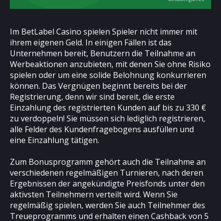
Im BetLabel Casino spielen Spieler nicht immer mit
ihrem eigenen Geld. In einigen Fällen ist das
Unternehmen bereit, Benutzern die Teilnahme an
Werbeaktionen anzubieten, mit denen Sie ohne Risiko
spielen oder um eine solide Belohnung konkurrieren
können. Das Vergnügen beginnt bereits bei der
Registrierung, denn wir sind bereit, die erste
Einzahlung des registrierten Kunden auf bis zu 330 €
zu verdoppeln! Sie müssen sich lediglich registrieren,
alle Felder des Kundenfragebogens ausfüllen und
eine Einzahlung tätigen.
Zum Bonusprogramm gehört auch die Teilnahme an
verschiedenen regelmäßigen Turnieren, nach deren
Ergebnissen der angekündigte Preisfonds unter den
aktivsten Teilnehmern verteilt wird. Wenn Sie
regelmäßig spielen, werden Sie auch Teilnehmer des
Treueprogramms und erhalten einen Cashback von 5