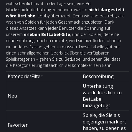
wahrscheinlich nicht in der Lage sein, eine Art
Glücksspielunterhaltung zu nennen. was im
nicht dargestellt
wäre BetLabel
Lobby überhaupt. Denn wir sind bestrebt, alle
Arten von Spielen für jeden Geschmack anzubieten. Dank
dieses Ansatzes kann jeder Benutzer die Spannung auf
unserem
erleben BetLabel-Site
, und der Spieler, der eine
neue Erfahrung machen möchte, wird sie hier finden, ohne in
ein anderes Casino gehen zu müssen. Diese Tabelle gibt nur
einen sehr allgemeinen Überblick über die verfügbaren
Spielkategorien – gehen Sie zu BetLabel und sehen Sie, dass
die Kategorisierung tatsächlich viel komplexer sein kann.
Kategorie/Filter
Beschreibung
Unterhaltung
wurde kürzlich zu
Neu
BetLabel
hinzugefügt
Spiele, die Sie als
diejenigen markiert
Favoriten
haben, zu denen es