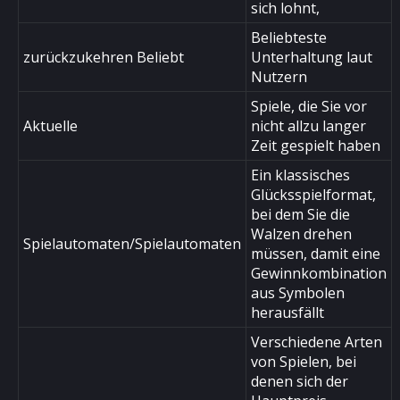
sich lohnt,
Beliebteste
zurückzukehren Beliebt
Unterhaltung laut
Nutzern
Spiele, die Sie vor
Aktuelle
nicht allzu langer
Zeit gespielt haben
Ein klassisches
Glücksspielformat,
bei dem Sie die
Walzen drehen
Spielautomaten/Spielautomaten
müssen, damit eine
Gewinnkombination
aus Symbolen
herausfällt
Verschiedene Arten
von Spielen, bei
denen sich der