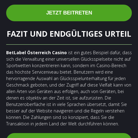
JETZT BEITRETEN
FAZIT UND ENDGÜLTIGES URTEIL
BetLabel Österreich Casino
ist ein gutes Beispiel dafür, dass
sich die Verwaltung einer universellen Glücksspielseite nicht auf
Sportwetten konzentrieren kann, sondern im Casino-Bereich
das höchste Serviceniveau bietet. Benutzern wird eine
hervorragende Auswahl an Glücksspielunterhaltung für jeden
Geschmack geboten, und der Zugriff auf diese Vielfalt kann von
allen Arten von Geräten aus erfolgen, auch von Geräten, bei
denen es objektiv an der Zeit ist, sie aufzurüsten. Die
Benutzeroberfläche ist in viele Sprachen übersetzt, damit Sie
besser auf der Website navigieren und die Regeln verstehen
können. Die Zahlungen sind so konzipiert, dass Sie die
Transaktion in jedem Land der Welt durchführen können.