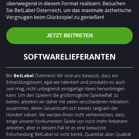
überwiegend in diesem Format realisiert. Besuchen
Sie BetLabel Österreich, um das maximale ästhetische
Vergnügen beim Glücksspiel zu genießen!
JETZT BEITRETEN
SOFTWARELIEFERANTEN
Bei
BetLabel
Österreich Wir sind uns bewusst, dass ein
Entwicklungsteam, egal wie talentiert und produktiv es auch
sein mag, nicht unbegrenzt einzigartige Ideen hervorbringen
kann. Um den Spielern die größtmögliche Spielvielfalt zu
bieten, arbeiten wir daher mit vielen verschiedenen Anbietern
zusammen, deren Gesamtzahl sich bereits langsam der
Hundert nähert. Wir werden Ihnen nicht verheimlichen, dass
einige unserer Konkurrenten Spiele von noch mehr Anbietern
anbieten, aber in diesem Fall ist es eine bewusste
Entscheidung: BetLabel ist nicht bereit, Quantität über Qualität