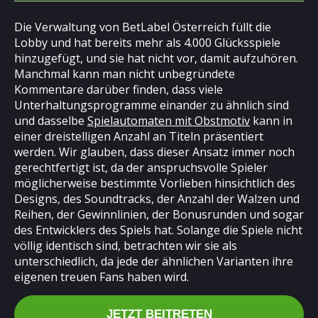
Die Verwaltung von BetLabel Österreich füllt die
Lobby und hat bereits mehr als 4.000 Glücksspiele
hinzugefügt, und sie hat nicht vor, damit aufzuhören.
Manchmal kann man nicht unbegründete
Kommentare darüber finden, dass viele
Unterhaltungsprogramme einander zu ähnlich sind
und dasselbe
Spielautomaten mit Obstmotiv
kann in
einer dreistelligen Anzahl an Titeln präsentiert
werden. Wir glauben, dass dieser Ansatz immer noch
gerechtfertigt ist, da der anspruchsvolle Spieler
möglicherweise bestimmte Vorlieben hinsichtlich des
Designs, des Soundtracks, der Anzahl der Walzen und
Reihen, der Gewinnlinien, der Bonusrunden und sogar
des Entwicklers des Spiels hat. Solange die Spiele nicht
völlig identisch sind, betrachten wir sie als
unterschiedlich, da jede der ähnlichen Varianten ihre
eigenen treuen Fans haben wird.
JETZT BEITRETEN