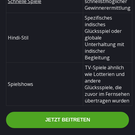
Schnelle Spiele
schnellstmöglicher
Gewinnerermittlung
Spezifisches
indisches
Glücksspiel oder
Hindi-Stil
globale
Unterhaltung mit
indischer
Begleitung
TV-Spiele ähnlich
wie Lotterien und
andere
Spielshows
Glücksspiele, die
zuvor im Fernsehen
übertragen wurden
JETZT BEITRETEN