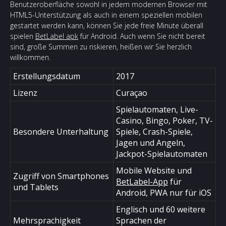
Benutzeroberfläche sowohl in jedem modernen Browser mit
HTML5-Unterstützung als auch in einem speziellen mobilen
gestartet werden kann, können Sie jede freie Minute überall
spielen
BetLabel apk
für Android. Auch wenn Sie nicht bereit
sind, große Summen zu riskieren, heißen wir Sie herzlich
willkommen.
Erstellungsdatum
2017
Lizenz
Curaçao
Spielautomaten, Live-
Casino, Bingo, Poker, TV-
Besondere Unterhaltung
Spiele, Crash-Spiele,
Jagen und Angeln,
Jackpot-Spielautomaten
Mobile Website und
Zugriff von Smartphones
BetLabel-App
für
und Tablets
Android, PWA nur für iOS
Englisch und 60 weitere
Mehrsprachigkeit
Sprachen der