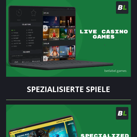
SPEZIALISIERTE SPIELE