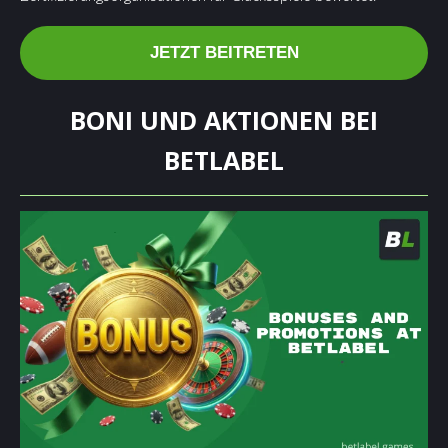
JETZT BEITRETEN
BONI UND AKTIONEN BEI
BETLABEL