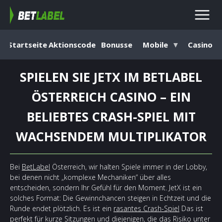
Startseite
Aktionscode
Bonusse
Mobile
Casino
SPIELEN SIE JETX IM BETLABEL
ÖSTERREICH CASINO – EIN
BELIEBTES CRASH-SPIEL MIT
WACHSENDEM MULTIPLIKATOR
Bei
BetLabel
Österreich, wir halten Spiele immer in der Lobby,
bei denen nicht „komplexe Mechaniken“ über alles
entscheiden, sondern Ihr Gefühl für den Moment. JetX ist ein
solches Format: Die Gewinnchancen steigen in Echtzeit und die
Runde endet plötzlich. Es ist ein
rasantes Crash-Spiel
Das ist
perfekt für kurze Sitzungen und diejenigen, die das Risiko unter