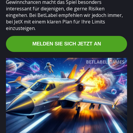
Gewinnchancen macht das Spiel besonders
interessant für diejenigen, die gerne Risiken
eingehen. Bei BetLabel empfehlen wir jedoch immer,
bei JetX mit einem klaren Plan für Ihre Limits
einzusteigen.
MELDEN SIE SICH JETZT AN