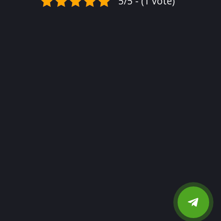
5/5 - (1 vote)