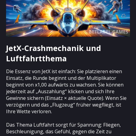
JetX-Crashmechanik und
Luftfahrtthema
Die Essenz von JetX ist einfach: Sie platzieren einen
Einsatz, die Runde beginnt und der Multiplikator
beginnt von x1,00 aufwärts zu wachsen. Sie können
jederzeit auf „Auszahlung“ klicken und sich Ihre
Gewinne sichern (Einsatz × aktuelle Quote). Wenn Sie
verzögern und das „Flugzeug“ früher wegfliegt, ist
Ihre Wette verloren.
Das Thema Luftfahrt sorgt für Spannung: Fliegen,
Beschleunigung, das Gefühl, gegen die Zeit zu