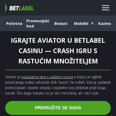
Promocijski
Početna
Bonusi
Mobilni
Kazino
kod
IGRAJTE AVIATOR U BETLABEL
CASINU — CRASH IGRU S
RASTUĆIM MNOŽITELJEM
Aviator je
popularna igra s padom novca
u kojoj se izgledi
povećavaju svake sekunde dok “avion” ne odleti. Vaš je zadatak
jednostavan: stavite okladu i isplatite svoj dobitak prije kraja
runde. Što dulje čekate, to je veći množitelj, ali i veći rizik.
PRIDRUŽITE SE SADA