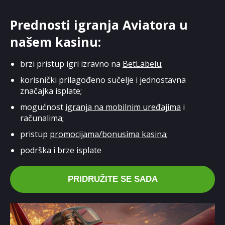
Prednosti igranja Aviatora u
našem kasinu:
brzi pristup igri izravno na
BetLabelu
;
korisnički prilagođeno sučelje i jednostavna
značajka isplate;
mogućnost
igranja na mobilnim uređajima
i
računalima;
pristup
promocijama/bonusima kasina
;
podrška i brze isplate
PRIDRUŽITE SE SADA