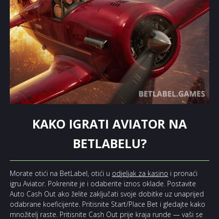
KAKO IGRATI AVIATOR NA
BETLABELU?
Morate otići na BetLabel, otići u
odjeljak za kasino
i pronaći
igru ​​Aviator. Pokrenite je i odaberite iznos oklade. Postavite
Auto Cash Out ako želite zaključati svoje dobitke uz unaprijed
odabrane koeficijente. Pritisnite Start/Place Bet i gledajte kako
množitelj raste. Pritisnite Cash Out prije kraja runde — vaši se