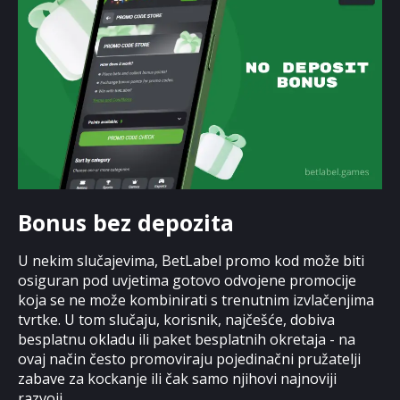
Bonus bez depozita
U nekim slučajevima, BetLabel promo kod može biti
osiguran pod uvjetima gotovo odvojene promocije
koja se ne može kombinirati s trenutnim izvlačenjima
tvrtke. U tom slučaju, korisnik, najčešće, dobiva
besplatnu okladu ili paket besplatnih okretaja - na
ovaj način često promoviraju pojedinačni pružatelji
zabave za kockanje ili čak samo njihovi najnoviji
razvoji.