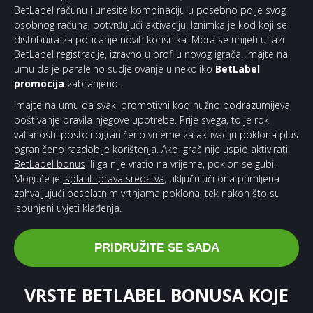
BetLabel računu i unesite kombinaciju u posebno polje svog
osobnog računa, potvrđujući aktivaciju. Iznimka je kod koji se
distribuira za poticanje novih korisnika. Mora se unijeti u fazi
BetLabel registracije
, izravno u profilu novog igrača. Imajte na
umu da je paralelno sudjelovanje u nekoliko
BetLabel
promocija
zabranjeno.
Imajte na umu da svaki promotivni kod nužno podrazumijeva
poštivanje pravila njegove upotrebe. Prije svega, to je rok
valjanosti: postoji ograničeno vrijeme za aktivaciju poklona plus
ograničeno razdoblje korištenja. Ako igrač nije uspio aktivirati
BetLabel bonus
ili ga nije vratio na vrijeme, poklon se gubi.
Moguće je
isplatiti prava sredstva
, uključujući ona primljena
zahvaljujući besplatnim vrtnjama poklona, ​​tek nakon što su
ispunjeni uvjeti klađenja.
PRIDRUŽITE SE SADA
VRSTE BETLABEL BONUSA KOJE