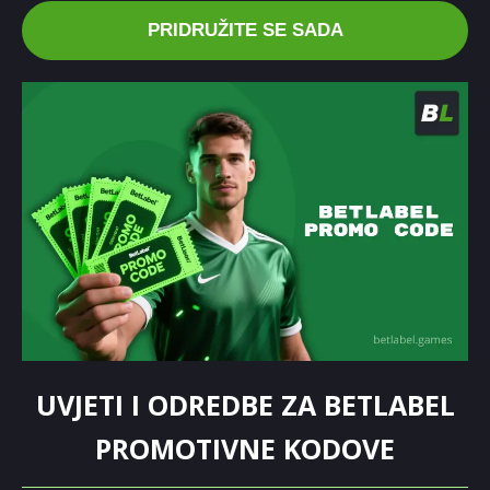
PRIDRUŽITE SE SADA
UVJETI I ODREDBE ZA BETLABEL
PROMOTIVNE KODOVE