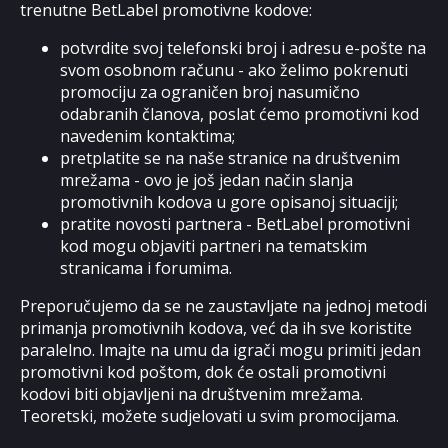
trenutne BetLabel promotivne kodove:
potvrdite svoj telefonski broj i adresu e-pošte na
svom osobnom računu - ako želimo pokrenuti
promociju za ograničen broj nasumično
odabranih članova, poslat ćemo promotivni kod
navedenim kontaktima;
pretplatite se na naše stranice na društvenim
mrežama - ovo je još jedan način slanja
promotivnih kodova u gore opisanoj situaciji;
pratite novosti partnera - BetLabel promotivni
kod mogu objaviti partneri na tematskim
stranicama i forumima.
Preporučujemo da se ne zaustavljate na jednoj metodi
primanja promotivnih kodova, već da ih sve koristite
paralelno. Imajte na umu da igrači mogu primiti jedan
promotivni kod poštom, dok će ostali promotivni
kodovi biti objavljeni na društvenim mrežama.
Teoretski, možete sudjelovati u svim promocijama.