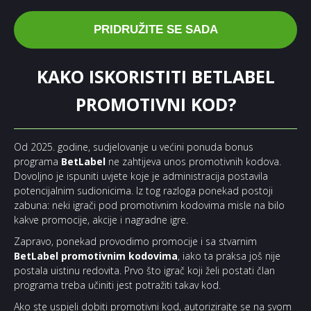
PRIDRUŽITE SE SADA
KAKO ISKORISTITI BETLABEL
PROMOTIVNI KOD?
Od 2025. godine, sudjelovanje u većini ponuda bonus
programa
BetLabel
ne zahtijeva unos promotivnih kodova.
Dovoljno je ispuniti uvjete koje je administracija postavila
potencijalnim sudionicima. Iz tog razloga ponekad postoji
zabuna: neki igrači pod promotivnim kodovima misle na bilo
kakve promocije, akcije i nagradne igre.
Zapravo, ponekad provodimo promocije i sa stvarnim
BetLabel promotivnim kodovima
, iako ta praksa još nije
postala uistinu redovita. Prvo što igrač koji želi postati član
programa treba učiniti jest potražiti takav kod.
Ako ste uspjeli dobiti promotivni kod, autorizirajte se na svom