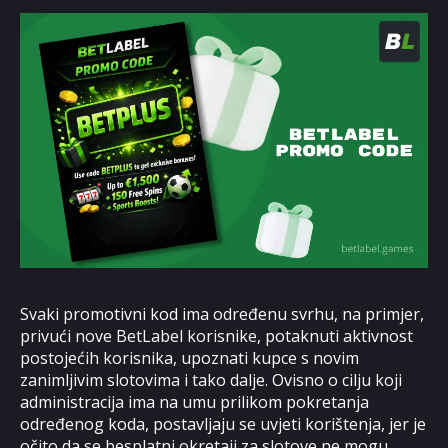
Svaki promotivni kod ima određenu svrhu, na primjer,
privući nove BetLabel korisnike, potaknuti aktivnost
postojećih korisnika, upoznati kupce s novim
zanimljivim slotovima i tako dalje. Ovisno o cilju koji
administracija ima na umu prilikom pokretanja
određenog koda, postavljaju se uvjeti korištenja, jer je
očito da se besplatni okretaji za slotove ne mogu