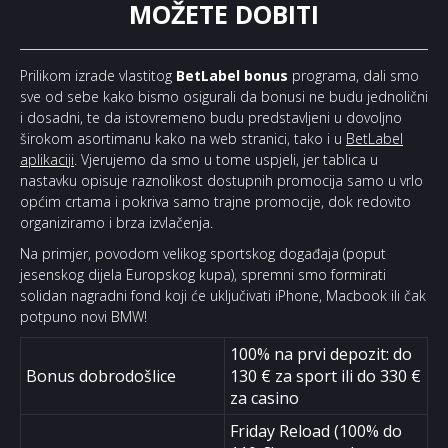
MOŽETE DOBITI
Prilikom izrade vlastitog
BetLabel bonus
programa, dali smo
sve od sebe kako bismo osigurali da bonusi ne budu jednolični
i dosadni, te da istovremeno budu predstavljeni u dovoljno
širokom asortimanu kako na web stranici, tako i u
BetLabel
aplikaciji
. Vjerujemo da smo u tome uspjeli, jer tablica u
nastavku opisuje raznolikost dostupnih promocija samo u vrlo
općim crtama i pokriva samo trajne promocije, dok redovito
organiziramo i brza izvlačenja.
Na primjer, povodom velikog sportskog događaja (poput
jesenskog dijela Europskog kupa), spremni smo formirati
solidan nagradni fond koji će uključivati iPhone, Macbook ili čak
potpuno novi BMW!
100% na prvi depozit: do
Bonus dobrodošlice
130 € za sport ili do 330 €
za casino
Friday Reload (100% do