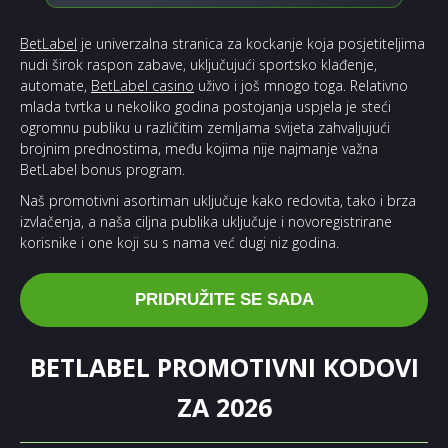
BetLabel
je univerzalna stranica za kockanje koja posjetiteljima
nudi širok raspon zabave, uključujući sportsko klađenje,
automate,
BetLabel casino
uživo i još mnogo toga. Relativno
mlada tvrtka u nekoliko godina postojanja uspjela je steći
ogromnu publiku u različitim zemljama svijeta zahvaljujući
brojnim prednostima, među kojima nije najmanje važna
BetLabel bonus program.
Naš promotivni asortiman uključuje kako redovita, tako i brza
izvlačenja, a naša ciljna publika uključuje i novoregistrirane
korisnike i one koji su s nama već dugi niz godina.
PRIDRUŽITE SE SADA
BETLABEL PROMOTIVNI KODOVI
ZA 2026