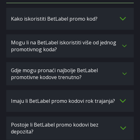
Kako iskoristiti BetLabel promo kod?
Mogu li na BetLabel iskoristiti više od jednog
promotivnog koda?
Gdje mogu pronaći najbolje BetLabel
promotivne kodove trenutno?
Imaju li BetLabel promo kodovi rok trajanja?
Postoje li BetLabel promo kodovi bez
depozita?