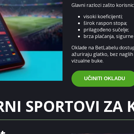
Glavni razlozi zašto korisni
visoki koeficijenti;
širok raspon stopa;
prilagođeno sučelje;
brza plaćanja, sigurne 
Oklade na BetLabelu dostup
ažuriraju glatko, bez naglih
vizualne buke.
UČINITI OKLADU
NI SPORTOVI ZA 