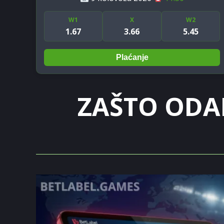
W1
X
W2
1.67
3.66
5.45
ZAŠTO ODA