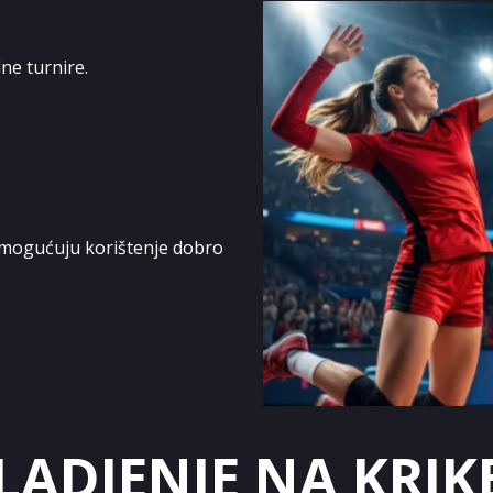
ne turnire.
 omogućuju korištenje dobro
LADJENJE NA KRIK