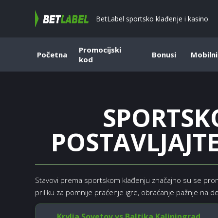
BetLabel sportsko klađenje i kasino
Promocijski
Početna
Bonusi
Mobilni
kod
SPORTSK
POSTAVLJAJT
Stavovi prema sportskom klađenju značajno su se promi
priliku za pomnije praćenje igre, obraćanje pažnje na d
Krylia Sovetov vs Baltika Kaliningrad