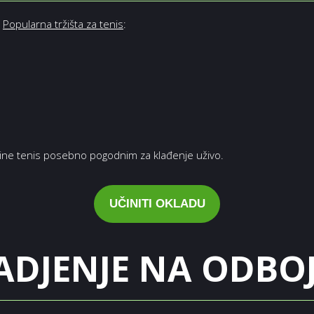
.
Popularna tržišta za tenis
:
čine tenis posebno pogodnim za klađenje uživo.
UČINITI OKLADU
ADJENJE NA ODBO