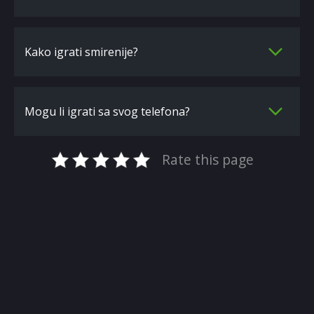
Kako igrati smirenije?
Mogu li igrati sa svog telefona?
Rate this page