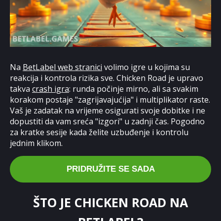
Na
BetLabel web stranici
volimo igre u kojima su
reakcija i kontrola rizika sve. Chicken Road je upravo
takva
crash igra
: runda počinje mirno, ali sa svakim
korakom postaje "zagrijavajućija" i multiplikator raste.
Vaš je zadatak na vrijeme osigurati svoje dobitke i ne
dopustiti da vam sreća "izgori" u zadnji čas. Pogodno
za kratke sesije kada želite uzbuđenje i kontrolu
jednim klikom.
PRIDRUŽITE SE SADA
ŠTO JE CHICKEN ROAD NA