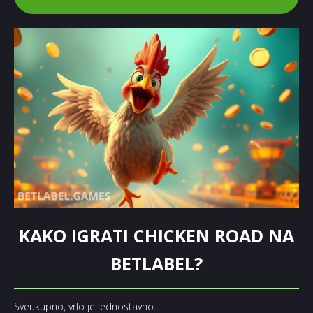
KAKO IGRATI CHICKEN ROAD NA
BETLABEL?
Sveukupno, vrlo je jednostavno: