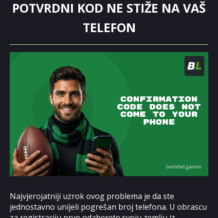
POTVRDNI KOD NE STIŽE NA VAŠ
TELEFON
Najvjerojatniji uzrok ovog problema je da ste
jednostavno unijeli pogrešan broj telefona. U obrascu
za registraciju prvo odaberete svoju zemlju iz