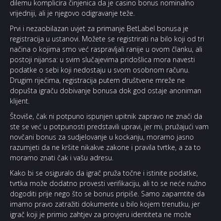
dilemu komplicira činjenica da je casino bonus nominalno
vrijedniji, ali je njegovo odigravanje teže.
Prvi i nezaobilazan uvjet za primanje BetLabel bonusa je
registracija u ustanovi. Možete se registrirati na bilo koji od tri
načina o kojima smo već raspravljali ranije u ovom članku, ali
postoji nijansa: u svim slučajevima pridošlica mora navesti
podatke o sebi koji nedostaju u svom osobnom računu.
Drugim riječima, registracija putem društvene mreže ne
dopušta igraču dobivanje bonusa dok god ostaje anoniman
klijent.
Štoviše, čak ni potpuno ispunjen upitnik zapravo ne znači da
ste se već u potpunosti predstavili upravi, jer mi, pružajući vam
novčani bonus za sudjelovanje u kockanju, moramo jasno
razumjeti da ne kršite nikakve zakone i pravila tvrtke, a za to
moramo znati čak i vašu adresu.
Kako bi se osiguralo da igrač pruža točne i istinite podatke,
tvrtka može dodatno provesti verifikaciju, ali to se neće nužno
dogoditi prije nego što se bonus pripiše. Samo zapamtite da
imamo pravo zatražiti dokumente u bilo kojem trenutku, jer
igrač koji je primio zahtjev za provjeru identiteta ne može