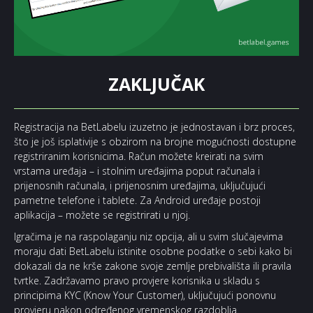
ZAKLJUČAK
Registracija na BetLabelu izuzetno je jednostavan i brz proces,
što je još isplativije s obzirom na brojne mogućnosti dostupne
registriranim korisnicima. Račun možete kreirati na svim
vrstama uređaja – i stolnim uređajima poput računala i
prijenosnih računala, i prijenosnim uređajima, uključujući
pametne telefone i tablete. Za Android uređaje postoji
aplikacija – možete se registrirati u njoj.
Igračima je na raspolaganju niz opcija, ali u svim slučajevima
moraju dati BetLabelu istinite osobne podatke o sebi kako bi
dokazali da ne krše zakone svoje zemlje prebivališta ili pravila
tvrtke. Zadržavamo pravo provjere korisnika u skladu s
principima KYC (Know Your Customer), uključujući ponovnu
provjeru nakon određenog vremenskog razdoblja.