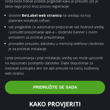
onda biste trebali pobliže pogledati kako je preuzeti. Još je
lakše nego proći kroz proces registracije:
otvorite
BetLabel web stranicu
na uređaju na koji
planirate instalirati softver;
vaš preglednik će automatski prepoznati vaš Android uređaj
i ponuditi preuzimanje apk-a – dodirnite banner s ovom
ponudom za početak preuzimanja;
pronađite preuzetu datoteku u memoriji telefona i dodirnite
je za početak instalacije.
I prije preuzimanja i prije instalacije, uređaj vas može upozoriti
na nepoznato podrijetlo datoteke. Dajte dopuštenje za
nastavak postupka ako ste apk preuzeli na našoj službenoj
web stranici.
PRIDRUŽITE SE SADA
KAKO PROVJERITI