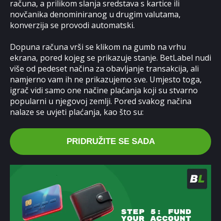
računa, a prilikom slanja sredstava s kartice ili
novčanika denominiranog u drugim valutama,
konverzija se provodi automatski.
Dopuna računa vrši se klikom na gumb na vrhu
ekrana, pored kojeg se prikazuje stanje. BetLabel nudi
više od pedeset načina za obavljanje transakcija, ali
namjerno vam ih ne prikazujemo sve. Umjesto toga,
igrač vidi samo one načine plaćanja koji su stvarno
popularni u njegovoj zemlji. Pored svakog načina
nalaze se uvjeti plaćanja, kao što su:
PRIDRUŽITE SE SADA