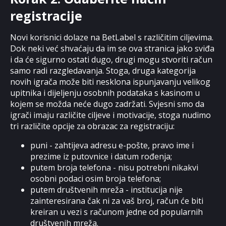
registracije
Novi korisnici dolaze na BetLabel s različitim ciljevima.
Dok neki već shvaćaju da im se ova stranica jako sviđa
i da će sigurno ostati dugo, drugi mogu stvoriti račun
samo radi razgledavanja. Stoga, druga kategorija
novih igrača može biti nesklona ispunjavanju velikog
upitnika i dijeljenju osobnih podataka s kasinom u
kojem se možda neće dugo zadržati. Svjesni smo da
igrači imaju različite ciljeve i motivacije, stoga nudimo
tri različite opcije za obrazac za registraciju:
puni - zahtijeva adresu e-pošte, pravo ime i
prezime iz putovnice i datum rođenja;
putem broja telefona - nisu potrebni nikakvi
osobni podaci osim broja telefona;
putem društvenih mreža - institucija nije
zainteresirana čak ni za vaš broj, račun će biti
kreiran u vezi s računom jedne od popularnih
društvenih mreža.