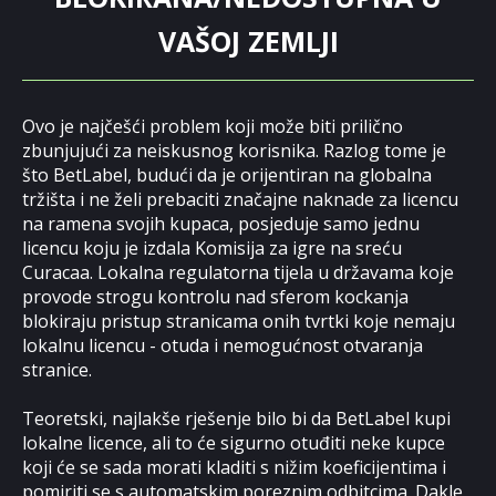
VAŠOJ ZEMLJI
Ovo je najčešći problem koji može biti prilično
zbunjujući za neiskusnog korisnika. Razlog tome je
što BetLabel, budući da je orijentiran na globalna
tržišta i ne želi prebaciti značajne naknade za licencu
na ramena svojih kupaca, posjeduje samo jednu
licencu koju je izdala Komisija za igre na sreću
Curacaa. Lokalna regulatorna tijela u državama koje
provode strogu kontrolu nad sferom kockanja
blokiraju pristup stranicama onih tvrtki koje nemaju
lokalnu licencu - otuda i nemogućnost otvaranja
stranice.
Teoretski, najlakše rješenje bilo bi da BetLabel kupi
lokalne licence, ali to će sigurno otuđiti neke kupce
koji će se sada morati kladiti s nižim koeficijentima i
pomiriti se s automatskim poreznim odbitcima. Dakle,