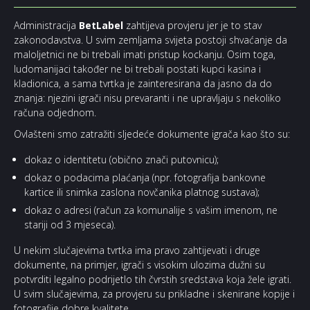
Administracija
BetLabel
zahtijeva provjeru jer je to stav
zakonodavstva. U svim zemljama svijeta postoji shvaćanje da
maloljetnici ne bi trebali imati pristup kockanju. Osim toga,
ludomanijaci također ne bi trebali postati kupci kasina i
kladionica, a sama tvrtka je zainteresirana da jasno da do
znanja: njezini igrači nisu prevaranti i ne upravljaju s nekoliko
računa odjednom.
Ovlašteni smo zatražiti sljedeće dokumente igrača kao što su:
dokaz o identitetu (obično znači putovnicu);
dokaz o podacima plaćanja (npr. fotografija bankovne
kartice ili snimka zaslona novčanika platnog sustava);
dokaz o adresi (račun za komunalije s vašim imenom, ne
stariji od 3 mjeseca).
U nekim slučajevima tvrtka ima pravo zahtijevati i druge
dokumente, na primjer, igrači s visokim ulozima dužni su
potvrditi legalno podrijetlo tih čvrstih sredstava koja žele igrati.
U svim slučajevima, za provjeru su prikladne i skenirane kopije i
fotografije dobre kvalitete.