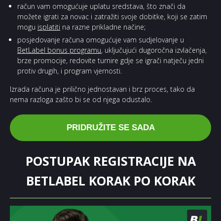
račun vam omogućuje uplatu sredstava, što znači da
možete igrati za novac i zatražiti svoje dobitke, koji se zatim
mogu
isplatiti
na razne prikladne načine;
posjedovanje računa omogućuje vam sudjelovanje u
BetLabel bonus programu
, uključujući dugoročna izvlačenja,
brze promocije, redovite turnire gdje se igrači natječu jedni
protiv drugih, i program vjernosti.
Izrada računa je prilično jednostavan i brz proces, tako da
nema razloga zašto bi se od njega odustalo.
PRIDRUŽITE SE SADA
POSTUPAK REGISTRACIJE NA
BETLABEL KORAK PO KORAK