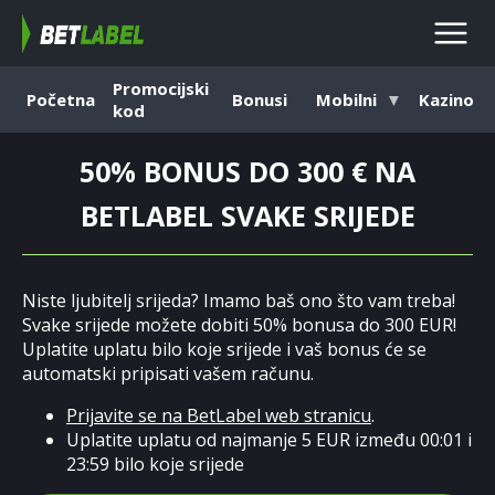
Promocijski
Početna
Bonusi
Mobilni
Kazino
kod
50% BONUS DO 300 € NA
BETLABEL SVAKE SRIJEDE
Niste ljubitelj srijeda? Imamo baš ono što vam treba!
Svake srijede možete dobiti 50% bonusa do 300 EUR!
Uplatite uplatu bilo koje srijede i vaš bonus će se
automatski pripisati vašem računu.
Prijavite se na BetLabel web stranicu
.
Uplatite uplatu od najmanje 5 EUR između 00:01 i
23:59 bilo koje srijede